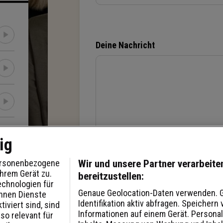
Deine Nachricht
ig
personenbezogene
Wir und unsere Partner verarbeit
hrem Gerät zu.
bereitzustellen:
Senden
echnologien für
Genaue Geolocation-Daten verwenden. G
Ihnen Dienste
Identifikation aktiv abfragen. Speichern
iviert sind, sind
Informationen auf einem Gerät. Persona
so relevant für