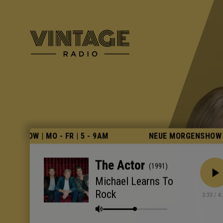
NSHOW | MO - FR | 5 - 9AM                  
NEUE MORGENSHOW | MO -
The Actor
(
1991
)
Michael Learns To
Rock
3:33
/
4: