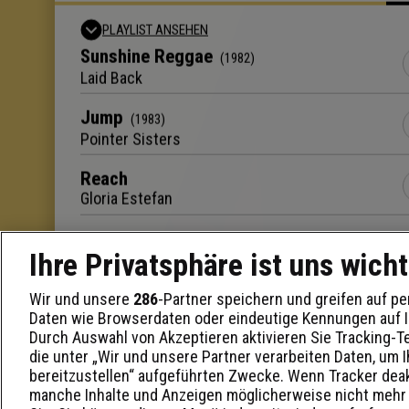
PLAYLIST ANSEHEN
Sunshine Reggae
(
1982
)
Laid Back
Jump
(
1983
)
Pointer Sisters
Reach
Gloria Estefan
Ihre Privatsphäre ist uns wicht
Wir und unsere
286
-Partner speichern und greifen auf 
Daten wie Browserdaten oder eindeutige Kennungen auf I
Durch Auswahl von Akzeptieren aktivieren Sie Tracking-T
die unter „Wir und unsere Partner verarbeiten Daten, um 
bereitzustellen“ aufgeführten Zwecke. Wenn Tracker deakt
manche Inhalte und Anzeigen möglicherweise nicht mehr 