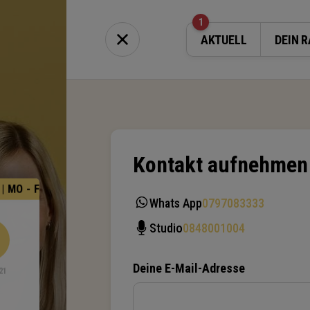
1
AKTUELL
DEIN R
Kontakt aufnehmen
 FR | 5 - 9AM                  
NEUE MORGENSHOW | MO - FR | 5 - 9A
Whats App
0797083333
Studio
0848001004
Deine E-Mail-Adresse
21